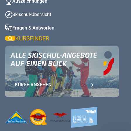
Auszeichnungen
Skischul-Übersicht
Fragen & Antworten
KURSFINDER
ALLE SKISCHUL-ANGEBOTE
AUF EINEN BLICK
KURSE ANSEHEN
Serfaus-Fiss-Ladis
Tiroler Skischule Quality Award
Tiroler Skischule
Tiroler Familienskiregionen