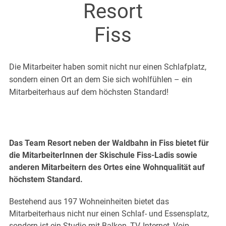
übersicht
Resort
en & Antworten
 für Eltern
er-Kompetenz
Fiss
fpunkte
 & Spaß
as Kindergarten
as Schneeabenteuer
Die Mitarbeiter haben somit nicht nur einen Schlafplatz,
indervilla
r Pur
sondern einen Ort an dem Sie sich wohlfühlen – ein
laufen
ouren
Mitarbeiterhaus auf dem höchsten Standard!
ide Dayride
eeschuhwandern
henprogramm
dsport & Co
 Rennakademie
bike
Das Team Resort neben der Waldbahn in Fiss bietet für
blades
die MitarbeiterInnen der Skischule Fiss-Ladis sowie
mark
anderen Mitarbeitern des Ortes eine Wohnqualität auf
höchstem Standard.
Bestehend aus 197 Wohneinheiten bietet das
Mitarbeiterhaus nicht nur einen Schlaf- und Essensplatz,
sondern ist ein Studio mit Balkon, TV, Internet, Voip-