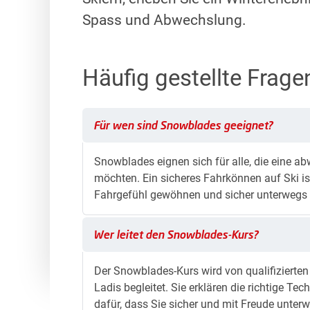
in der Gruppe
Spass und Abwechslung.
Privatkurse
individuell zum Erfolg
Häufig gestellte Frage
Für wen sind Snowblades geeignet?
Für wen sind Snowblades geeignet?
Snowblades eignen sich für alle, die eine a
möchten. Ein sicheres Fahrkönnen auf Ski ist
Fahrgefühl gewöhnen und sicher unterwegs 
Wer leitet den Snowblades-Kurs?
Wer leitet den Snowblades-Kurs?
Der Snowblades-Kurs wird von qualifizierten 
Ladis begleitet. Sie erklären die richtige T
dafür, dass Sie sicher und mit Freude unterw