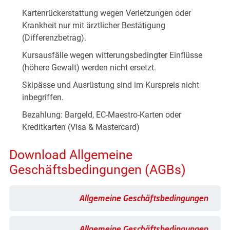
übersicht
en & Antworten
Kartenrückerstattung wegen Verletzungen oder
 für Eltern
Krankheit nur mit ärztlicher Bestätigung
er-Kompetenz
fpunkte
(Differenzbetrag).
 & Spaß
as Kindergarten
Kursausfälle wegen witterungsbedingter Einflüsse
as Schneeabenteuer
(höhere Gewalt) werden nicht ersetzt.
indervilla
r Pur
Skipässe und Ausrüstung sind im Kurspreis nicht
laufen
ouren
inbegriffen.
ide Dayride
eeschuhwandern
Bezahlung: Bargeld, EC-Maestro-Karten oder
henprogramm
dsport & Co
Kreditkarten (Visa & Mastercard)
 Rennakademie
bike
blades
Download Allgemeine
mark
Geschäftsbedingungen (AGBs)
Allgemeine Geschäftsbedingungen
Allgemeine Geschäftsbedingungen