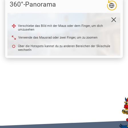
übersicht
360°-Panorama
en & Antworten
 für Eltern
er-Kompetenz
fpunkte
 & Spaß
Verschiebe das Bild mit der Maus oder dem Finger, um dich
as Kindergarten
umzusehen
as Schneeabenteuer
indervilla
Verwende das Mausrad oder zwei Finger, um zu zoomen
r Pur
Über die Hotspots kannst du zu anderen Bereichen der Skischule
laufen
wechseln
ouren
ide Dayride
eeschuhwandern
henprogramm
dsport & Co
 Rennakademie
bike
blades
mark