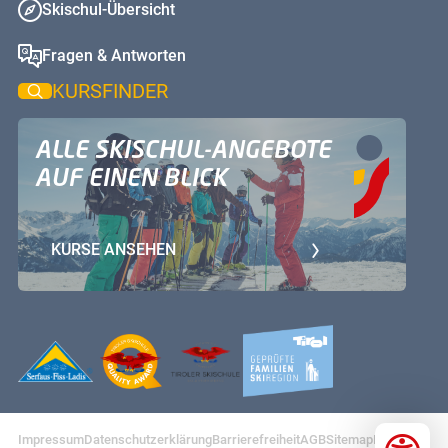
Skischul-Übersicht
Fragen & Antworten
KURSFINDER
ALLE SKISCHUL-ANGEBOTE
AUF EINEN BLICK
KURSE ANSEHEN
Serfaus-Fiss-Ladis
Tiroler Skischule Quality Award
Tiroler Skischule
Tiroler Familienskiregionen
Impressum
Datenschutzerklärung
Barrierefreiheit
AGB
Sitemap
Intranet