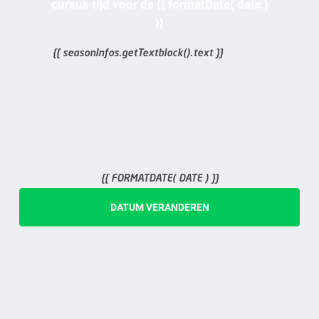
cursus tijd voor de {{ formatDate( date )
}}
{{ seasonInfos.getTextblock().text }}
{{ FORMATDATE( DATE ) }}
DATUM VERANDEREN
{{ ticket.days }}
dagen
dag
Halbtags