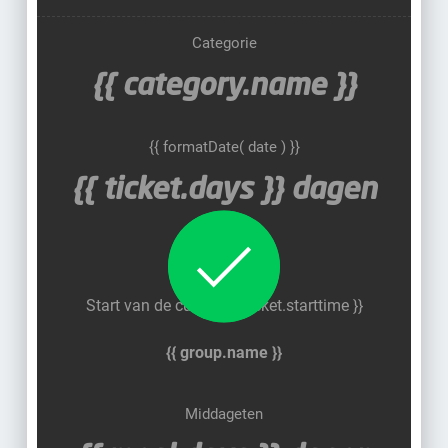
Categorie
{{ category.name }}
{{ formatDate( date ) }}
{{ ticket.days }}
dagen
dag
Halbtags
Start van de cursus: {{ ticket.starttime }}
{{ group.name }}
Middageten