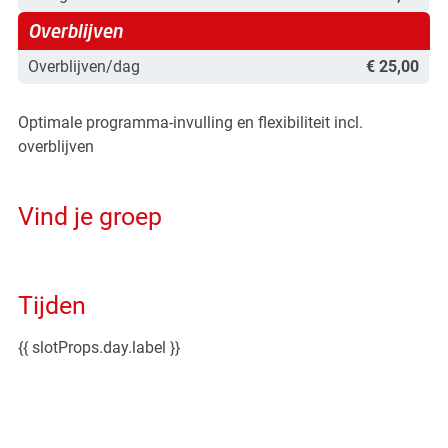
Overblijven
Overblijven/dag
€ 25,00
Optimale programma-invulling en flexibiliteit incl.
overblijven
Vind je groep
Tijden
{{ slotProps.day.label }}
cursus tijd voor de {{ day.format('DD.MM.YYYY') }}