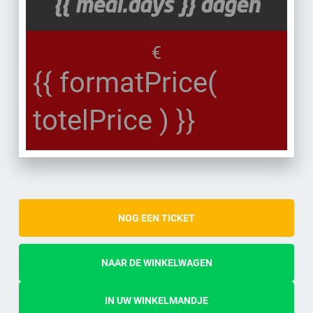
{{ meal.days }} dagen
€
{{ formatPrice(
totelPrice ) }}
NOG EEN TICKET
NAAR DE WINKELWAGEN
IN UW WINKELMANDJE