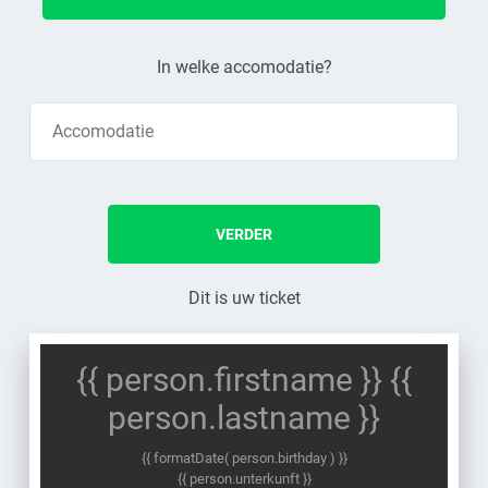
In welke accomodatie?
VERDER
Dit is uw ticket
{{ person.firstname }} {{
person.lastname }}
{{ formatDate( person.birthday ) }}
{{ person.unterkunft }}