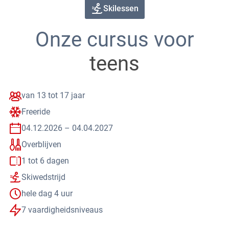
overzicht
skiing
Skilessen
en en antwoorden
rmatie voor ouders
tise voor kinderen
Onze cursus voor
amelpunten
& Plezier
as Kindergarten
teens
as Sneeuwavontuur
ndervilla
ur Puur
laufen
oeren
van 13 tot 17 jaar
ide Dayride
uwschoenwandelen
Freeride
kprogramma
 sport & Co
04.12.2026 – 04.04.2027
 Race Academie
bike
Overblijven
blades
mark
1 tot 6 dagen
Skiwedstrijd
hele dag 4 uur
7 vaardigheidsniveaus