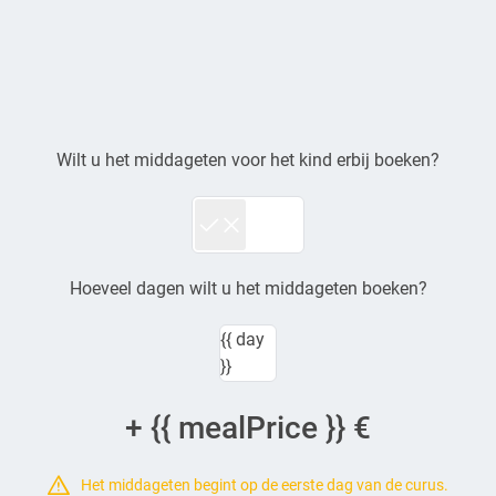
{{ ticket.starttime }}
€ {{ formatPrice(
ticket.price ) }}
{{ category.name }}
{{ group.name }}
Wilt u het middageten voor het kind erbij boeken?
Hoeveel dagen wilt u het middageten boeken?
{{ day
}}
+ {{ mealPrice }} €
Het middageten begint op de eerste dag van de curus.