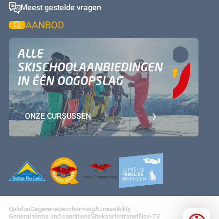
Meest gestelde vragen
AANBOD
ALLE
SKISCHOOLAANBIEDINGEN
IN ÉÉN OOGOPSLAG
ONZE CURSUSSEN
Serfaus-Fiss-Ladis
Tiroler Skischule Quality Award
Tiroler Skischule
Tiroler Familienskiregionen
Colofon
Gegevensbescherming
Accessibility
General terms and conditions
Sitekaart
Intranet
Fiss-TV