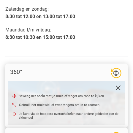
overzicht
en en antwoorden
Zaterdag en zondag:
rmatie voor ouders
tise voor kinderen
8:30 tot 12:00 en 13:00 tot 17:00
amelpunten
& Plezier
Maandag t/m vrijdag:
as Kindergarten
as Sneeuwavontuur
8:30 tot 10:30 en 15:00 tot 17:00
ndervilla
ur Puur
laufen
oeren
ide Dayride
uwschoenwandelen
kprogramma
360°
 sport & Co
 Race Academie
bike
blades
mark
Beweeg het beeld met je muis of vinger om rond te kijken
Gebruik het muiswiel of twee vingers om in te zoomen
Je kunt via de hotspots overschakelen naar andere gebieden van de
skischool