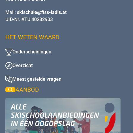
Mail:
skischule@fiss-ladis.at
UID-Nr. ATU 40232903
HET WETEN WAARD
Onderscheidingen
Overzicht
Meest gestelde vragen
AANBOD
ALLE
SKISCHOOLAANBIEDINGEN
IN ÉÉN OOGOPSLAG