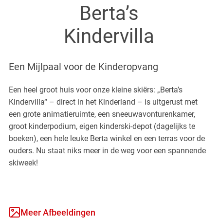
overzicht
Berta’s
en en antwoorden
rmatie voor ouders
tise voor kinderen
Kindervilla
amelpunten
& Plezier
as Kindergarten
as Sneeuwavontuur
ndervilla
Een Mijlpaal voor de Kinderopvang
ur Puur
laufen
oeren
Een heel groot huis voor onze kleine skiërs: „Berta’s
ide Dayride
Kindervilla“ – direct in het Kinderland – is uitgerust met
uwschoenwandelen
kprogramma
een grote animatieruimte, een sneeuwavonturenkamer,
 sport & Co
groot kinderpodium, eigen kinderski-depot (dagelijks te
 Race Academie
bike
boeken), een hele leuke Berta winkel en een terras voor de
blades
ouders. Nu staat niks meer in de weg voor een spannende
mark
skiweek!
Meer Afbeeldingen