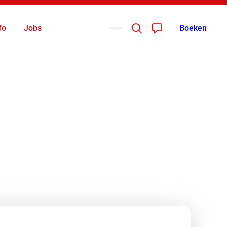
fo
Jobs
Boeken
Deutsch
English
tuur Puur
nglaufen
itoeren
Nederlands
eeride Dayride
eeuwschoenwandelen
ekprogramma
end sport & Co
SS Race Academie
owbike
owblades