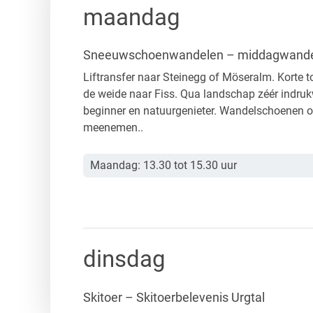
maandag
in de groep
Privécursussen
Succes op maat
Sneeuwschoenwandelen –
middagwande
Liftransfer naar Steinegg of Möseralm. Korte t
de weide naar Fiss. Qua landschap zéér indruk
beginner en natuurgenieter. Wandelschoenen of 
meenemen..
Maandag: 13.30 tot 15.30 uur
dinsdag
Skitoer – Skitoerbelevenis Urgtal