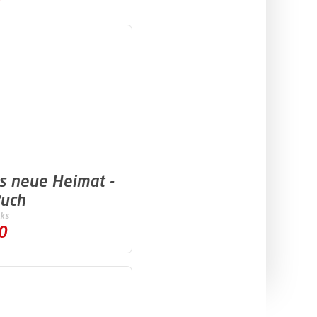
lemark
s neue Heimat -
Buch
ks
0