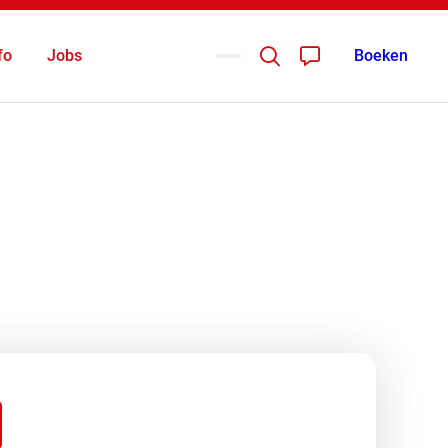
fo
Jobs
Boeken
Deutsch
English
tuur Puur
nglaufen
itoeren
Nederlands
eeride Dayride
eeuwschoenwandelen
ekprogramma
end sport & Co
SS Race Academie
owbike
owblades