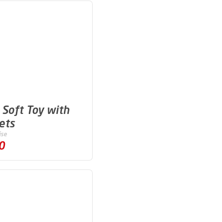
 Soft Toy with
ets
ise
0