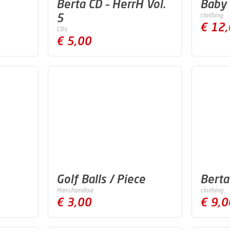
Berta CD – HerrH Vol.
Baby
5
clothing
€ 12
CDs
€ 5,00
Golf Balls / Piece
Bert
Merchandise
clothing
€ 3,00
€ 9,0