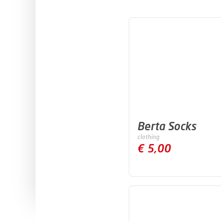
in de groep
Privécursussen
Succes op maat
Berta Socks
clothing
€ 5,00