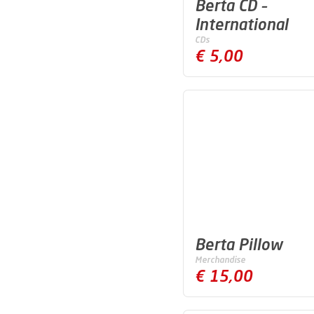
Berta CD –
International
CDs
€ 5,00
Berta Pillow
Merchandise
€ 15,00