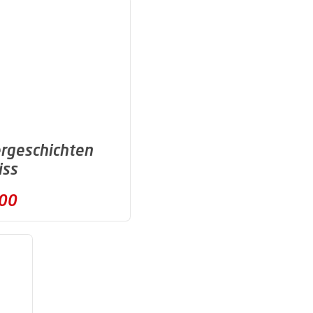
rgeschichten
iss
,00