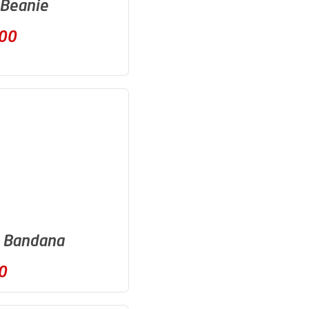
 Beanie
,00
a Bandana
0