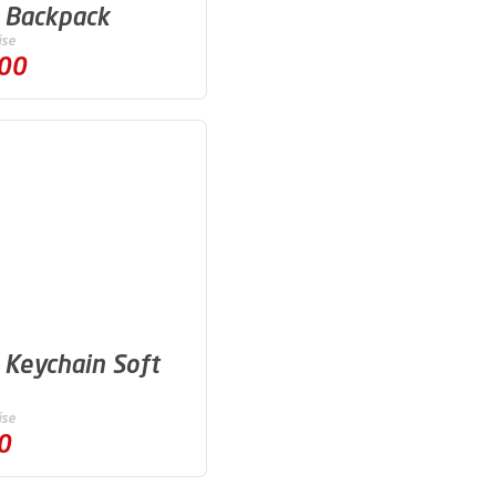
 Backpack
ise
,00
 Keychain Soft
ise
0