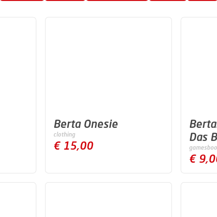
Te
Berta Onesie
Berta
Das 
clothing
€ 15,00
games
boo
€ 9,0