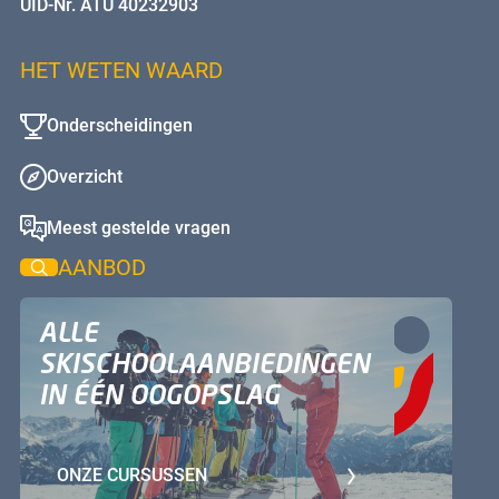
UID-Nr. ATU 40232903
HET WETEN WAARD
Onderscheidingen
Overzicht
Meest gestelde vragen
AANBOD
ALLE
SKISCHOOLAANBIEDINGEN
IN ÉÉN OOGOPSLAG
ONZE CURSUSSEN