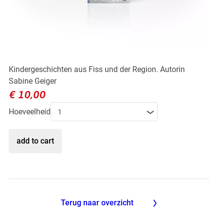
overzicht
en en antwoorden
rmatie voor ouders
tise voor kinderen
amelpunten
& Plezier
as Kindergarten
as Sneeuwavontuur
ndervilla
Kindergeschichten aus Fiss und der Region. Autorin
ur Puur
laufen
Sabine Geiger
oeren
€ 10,00
ide Dayride
uwschoenwandelen
Hoeveelheid
kprogramma
 sport & Co
 Race Academie
bike
blades
mark
Terug naar overzicht